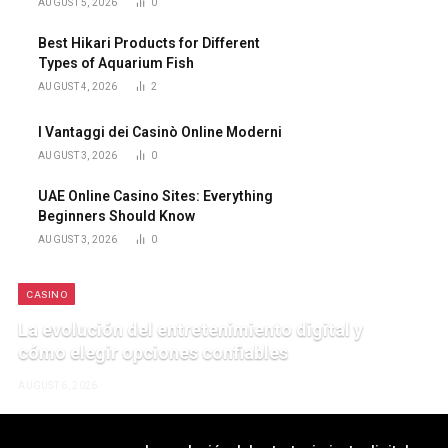
AUGUST 5, 2026
0
Best Hikari Products for Different
Types of Aquarium Fish
AUGUST 4, 2026
2
I Vantaggi dei Casinò Online Moderni
AUGUST 3, 2026
0
UAE Online Casino Sites: Everything
Beginners Should Know
AUGUST 3, 2026
0
CASINO
La evolución del entretenimiento digital y
cómo elegir opciones confiables
AUGUST 6, 2026