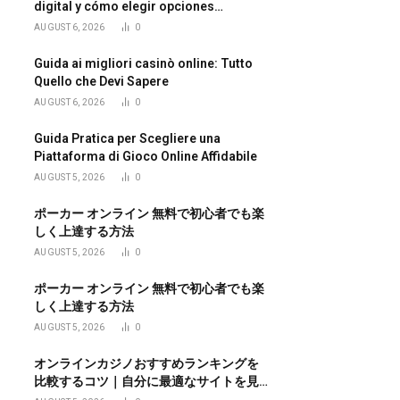
digital y cómo elegir opciones
confiables
AUGUST 6, 2026
0
Guida ai migliori casinò online: Tutto
Quello che Devi Sapere
AUGUST 6, 2026
0
Guida Pratica per Scegliere una
Piattaforma di Gioco Online Affidabile
AUGUST 5, 2026
0
ポーカー オンライン 無料で初心者でも楽
しく上達する方法
AUGUST 5, 2026
0
ポーカー オンライン 無料で初心者でも楽
しく上達する方法
AUGUST 5, 2026
0
オンラインカジノおすすめランキングを
比較するコツ｜自分に最適なサイトを見
つけよう