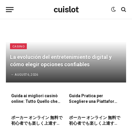
cuislot
CASINO
La evolución del entretenimiento digital y
cómo elegir opciones confiables
AUGUST 6, 2026
Guida ai migliori casinò
Guida Pratica per
online: Tutto Quello che
Scegliere una Piattaforma
Devi Sapere
di Gioco Online Affidabile
ポーカー オンライン 無料で
ポーカー オンライン 無料で
初心者でも楽しく上達する
初心者でも楽しく上達する
方法
方法