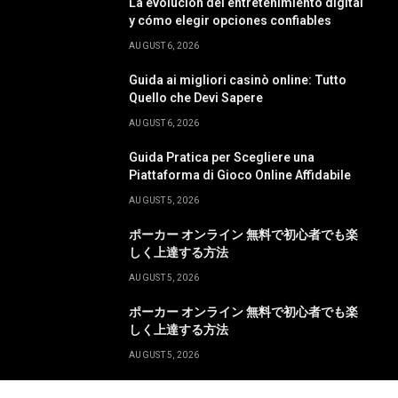
La evolución del entretenimiento digital
y cómo elegir opciones confiables
AUGUST 6, 2026
Guida ai migliori casinò online: Tutto
Quello che Devi Sapere
AUGUST 6, 2026
Guida Pratica per Scegliere una
Piattaforma di Gioco Online Affidabile
AUGUST 5, 2026
ポーカー オンライン 無料で初心者でも楽
しく上達する方法
AUGUST 5, 2026
ポーカー オンライン 無料で初心者でも楽
しく上達する方法
AUGUST 5, 2026