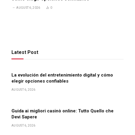
AUGUST 6, 2026
0
Latest Post
La evolución del entretenimiento digital y cómo
elegir opciones confiables
AUGUST 6, 2026
Guida ai migliori casinò online: Tutto Quello che
Devi Sapere
AUGUST 6, 2026